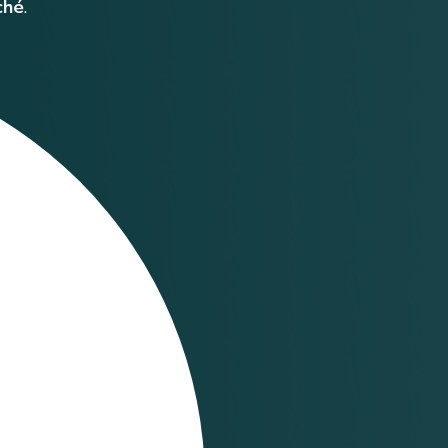
ché
.