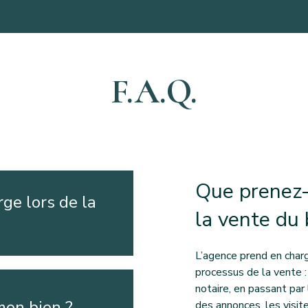
F.A.Q.
Que prenez-
ge lors de la
la vente du 
L’agence prend en charge
processus de la vente : 
notaire, en passant par l
mon bien ?
des annonces, les visite