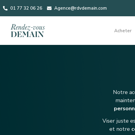
01 77 32 06 26
Agence@rdvdemain.com
Acheter
Notre ac
mainten
personn
Viser juste e
et notre
c