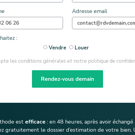
ne
Adresse email
aitez :
Vendre
Louer
epte les conditions générales et notre politique de confiden
Rendez-vous demain
thode est
efficace
: en 48 heures, après avoir échangé 
ez gratuitement le dossier d’estimation de votre bien. 