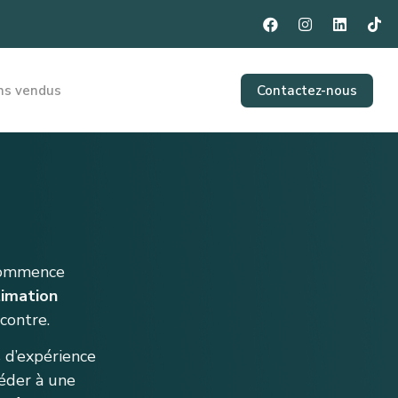
ns vendus
Contactez-nous
 commence
imation
ncontre.
s d’expérience
éder à une