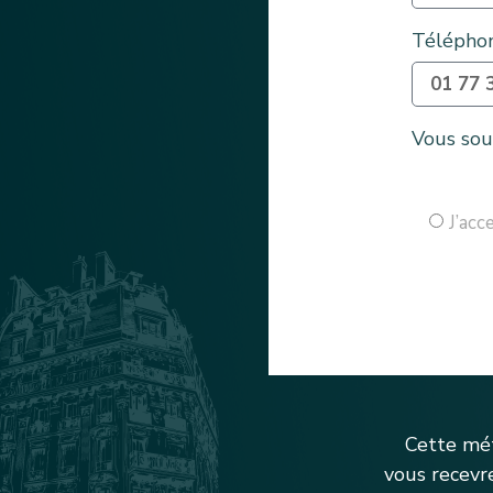
Télépho
Vous souh
J’acc
Cette mé
vous recevr