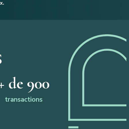
ix.
S
+ de 
900
transactions