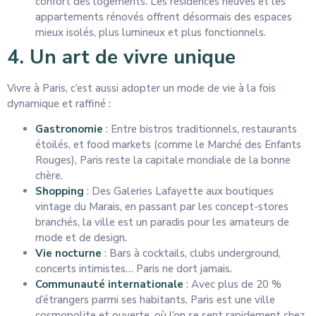
confort des logements. Les résidences neuves et les
appartements rénovés offrent désormais des espaces
mieux isolés, plus lumineux et plus fonctionnels.
4. Un art de vivre unique
Vivre à Paris, c’est aussi adopter un mode de vie à la fois
dynamique et raffiné :
Gastronomie
: Entre bistros traditionnels, restaurants
étoilés, et food markets (comme le Marché des Enfants
Rouges), Paris reste la capitale mondiale de la bonne
chère.
Shopping
: Des Galeries Lafayette aux boutiques
vintage du Marais, en passant par les concept-stores
branchés, la ville est un paradis pour les amateurs de
mode et de design.
Vie nocturne
: Bars à cocktails, clubs underground,
concerts intimistes… Paris ne dort jamais.
Communauté internationale
: Avec plus de 20 %
d’étrangers parmi ses habitants, Paris est une ville
cosmopolite et ouverte, où l’on se sent rapidement chez