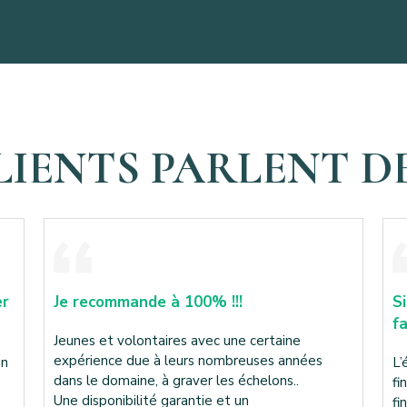
LIENTS PARLENT D
Si je pouvais mettre 6 étoiles, je l’aurais
N
fait
m
L’équipe a pris le soin de me guider sur mon
Al
financement avant de démarrer les visites. Au
pl
final : coup de cœur immédiat, compromis
De