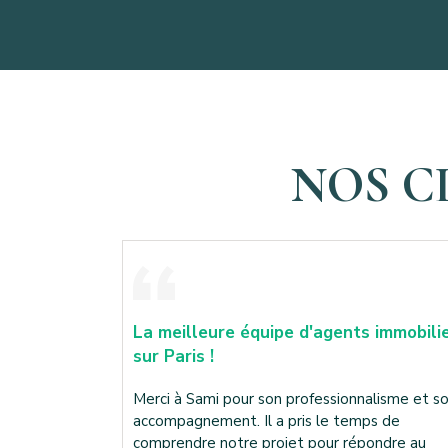
NOS C
 immobilier
Je recommande à 100% !!!
Jeunes et volontaires avec une certaine
expérience due à leurs nombreuses années
lisme et son
dans le domaine, à graver les échelons..
s de
Une disponibilité garantie et un
ondre au